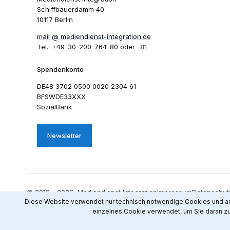
Schiffbauerdamm 40
10117 Berlin
mail​
mediendienst-integration.de
Tel.:
+49-30-200-764-80
oder
-81
Spendenkonto
DE48 3702 0500 0020 2304 61
BFSWDE33XXX
SozialBank
Newsletter
© 2012 - 2026 Mediendienst Integration
Impressum
Datenschut
Diese Website verwendet nur technisch notwendige Cookies und anon
einzelnes Cookie verwendet, um Sie daran zu 