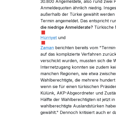
30.800 Angemeldete, also rund zwei P
Anmeldequoten ähnlich niedrig. Insge
außerhalb der Türkei gewählt werden
Termin angemeldet. Das entspricht ru
die niedrige Anmelderate?
Türkische 
Hürriyet
und
Zaman
berichten bereits vom "Termin
auf das komplizierte Verfahren zurück
verschickt wurden, mussten sich die W
Internetzugang konnten sie zudem ke
manchen Regionen, wie etwa zwischen
Wahlberechtigte, die mehrere hundert
wenn sie für einen türkischen Präside
Külünk, AKP-Abgeordneter und Zuständ
Hälfte der Wahlberechtigten ist jetzt 
wahlberechtigte Auslandstürken haben 
gewählt." Dennoch kritisiert auch er d