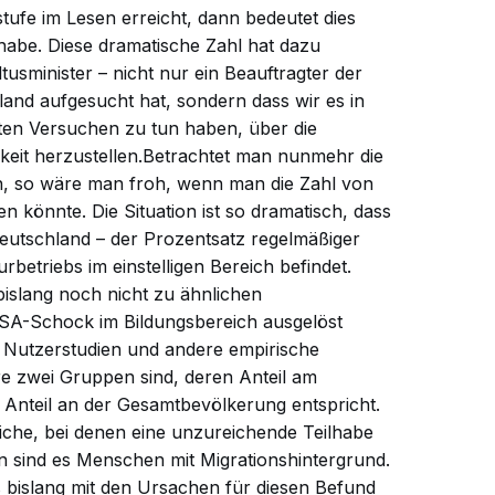
ufe im Lesen erreicht, dann bedeutet dies
lhabe. Diese dramatische Zahl hat dazu
usminister – nicht nur ein Beauftragter der
land aufgesucht hat, sondern dass wir es in
ten Versuchen zu tun haben, über die
gkeit herzustellen.Betrachtet man nunmehr die
ch, so wäre man froh, wenn man die Zahl von
 könnte. Die Situation ist so dramatisch, dass
 Deutschland – der Prozentsatz regelmäßiger
rbetriebs im einstelligen Bereich befindet.
bislang noch nicht zu ähnlichen
ISA-Schock im Bildungsbereich ausgelöst
Nutzerstudien und andere empirische
e zwei Gruppen sind, deren Anteil am
 Anteil an der Gesamtbevölkerung entspricht.
iche, bei denen eine unzureichende Teilhabe
n sind es Menschen mit Migrationshintergrund.
ls bislang mit den Ursachen für diesen Befund