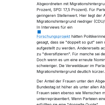
Abgeordneten mit Migrationshintergrun
Prozent, SPD: 17,5 Prozent). Für Part
geringeren Stellenwert. Hier liegt der
Migrationshintergrund niedriger (CDU/
In Interviews für ein
Forschungsprojekt
hätten Politikerinn
gesagt, dass sie "doppelt so gut" sei
aufgestellt zu werden. Andererseits ac
zu "diversifizieren". Für manche sei de
Doch wenn es um eine erneute Nomini
schwieriger. Die Verweildauer im Parl
Migrationshintergrund deutlich kürzer.
Der Anteil der Frauen unter den Abge
Bundestag ist höher als unter allen A
Frauen seien ebenso wie Menschen m
unterrepräsentiert. Wenn Parteien eine
erfüllten sie eine "doppelte Quote".