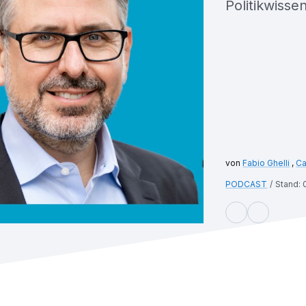
Politikwisse
Fabio Ghelli
,
Ca
PODCAST
Stand: 