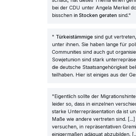
schaut, hat dieses Thema einen geri
bei der CDU unter Angela Merkel doch
bisschen
in Stocken geraten
sind."
"
Türkeistämmige
sind gut vertreten
unter ihnen. Sie haben lange für pol
Communities sind auch gut organisi
Sowjetunion sind stark unterrepräsen
die deutsche Staatsangehörigkeit be
teilhaben. Hier ist einiges aus der G
"Eigentlich sollte der Migrationshin
leider so, dass in einzelnen verschi
starke Unterrepräsentation da ist u
Maße wie andere vertreten sind. [...
versuchen, in repräsentativen Grem
einigermaßen adäquat abzubilden. [..