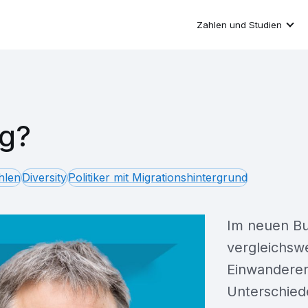
Zahlen und Studien
ag?
hlen
Diversity
Politiker mit Migrationshintergrund
Im neuen Bu
vergleichsw
Einwandererf
Unterschiede