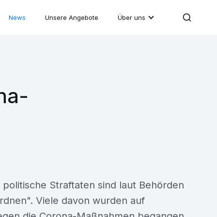
News
Unsere Angebote
Über uns
ona-
olitische Straftaten sind laut Behörden
ordnen". Viele davon wurden auf
gegen die Corona-Maßnahmen begangen.