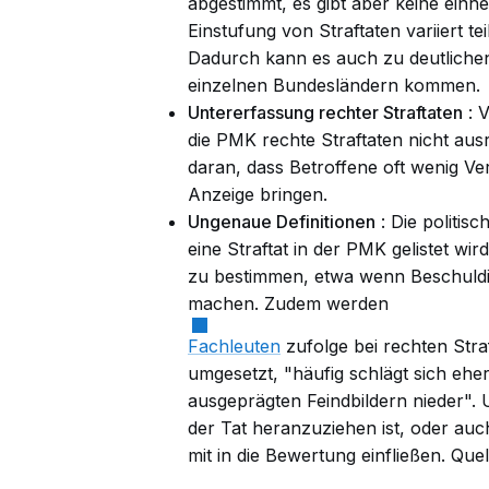
abgestimmt, es gibt aber keine einh
Einstufung von Straftaten variiert te
Dadurch kann es auch zu deutlichen
einzelnen Bundesländern kommen.
Untererfassung rechter Straftaten
: 
die PMK rechte Straftaten nicht aus
daran, dass Betroffene oft wenig Ve
Anzeige bringen.
Ungenaue Definitionen
: Die politis
eine Straftat in der PMK gelistet wir
zu bestimmen, etwa wenn Beschuld
machen. Zudem werden
Fachleuten
zufolge bei rechten Straf
umgesetzt, "häufig schlägt sich eher
ausgeprägten Feindbildern nieder". 
der Tat heranzuziehen ist, oder auc
mit in die Bewertung einfließen.
Quel