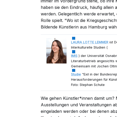
immer im Vordergrund stehe, ob ihre K
haben sie den Eindruck, häufig allein
werden. Gelegentlich werde erwartet, 
Rolle spielt. "Wo ist die Kriegsgeschic
Bildende Künstlerin aus Hamburg währ
LAURA LOTTE LEMMER
ist D
Interkulturelle Studien (
IMIS
) der Universität Osnab
Literaturbetrieb angesichts
Gemeinsam mit Jochen Oltme
Studie
"Exil in der Bundesre
Herausforderungen für Künstl
Foto: Stephan Schute
Wie gehen Künstler*innen damit um? 
Ausstellungen und Veranstaltungen ab,
eingeladen werden oder bei denen abzu