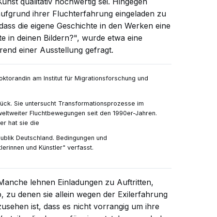
unst qualitativ hochwertig sei. Hingegen
 aufgrund ihrer Fluchterfahrung eingeladen zu
dass die eigene Geschichte in den Werken eine
hte in deinen Bildern?", wurde etwa eine
end einer Ausstellung gefragt.
oktorandin am Institut für Migrationsforschung und
rück. Sie untersucht Transformationsprozesse im
 weltweiter Fluchtbewegungen seit den 1990er-Jahren.
r hat sie die
publik Deutschland. Bedingungen und
erinnen und Künstler" verfasst.
Manche lehnen Einladungen zu Auftritten,
 zu denen sie allein wegen der Exilerfahrung
sehen ist, dass es nicht vorrangig um ihre