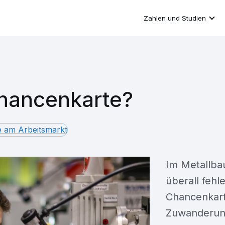
Zahlen und Studien
hancenkarte?
e am Arbeitsmarkt
Im Metallba
überall fehl
Chancenkart
Zuwanderung