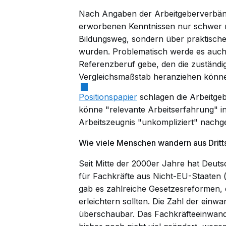
Nach Angaben der Arbeitgeberverbänd
erworbenen Kenntnissen nur schwer m
Bildungsweg, sondern über praktisch
wurden. Problematisch werde es auch
Referenzberuf gebe, den die zuständi
Vergleichsmaßstab heranziehen könne
Positionspapier
schlagen die Arbeitgeb
könne "relevante Arbeitserfahrung" in e
Arbeitszeugnis "unkompliziert" nach
Wie viele Menschen wandern aus Dritts
Seit Mitte der 2000er Jahre hat Deut
für Fachkräfte aus Nicht-EU-Staaten (
gab es zahlreiche Gesetzesreformen, 
erleichtern sollten. Die Zahl der einw
überschaubar. Das Fachkräfteeinwan