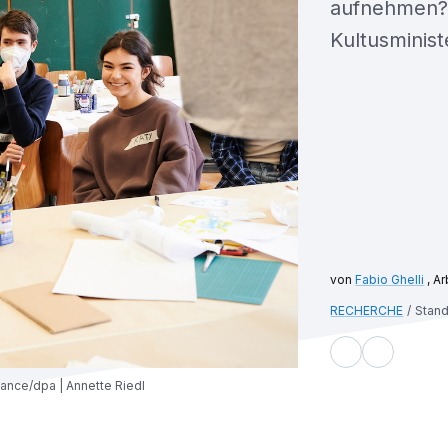
aufnehmen? 
Kultusminist
Fabio Ghelli
, A
RECHERCHE
Stand
liance/dpa | Annette Riedl