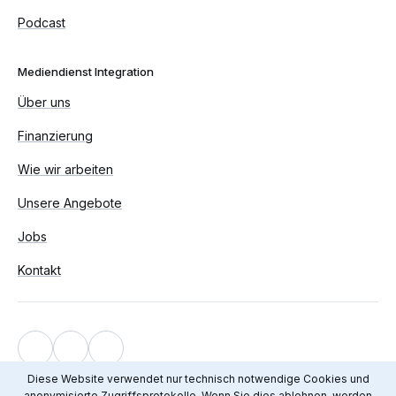
Podcast
Mediendienst Integration
Über uns
Finanzierung
Wie wir arbeiten
Unsere Angebote
Jobs
Kontakt
Impressum
Diese Website verwendet nur technisch notwendige Cookies und
anonymisierte Zugriffsprotokolle. Wenn Sie dies ablehnen, werden