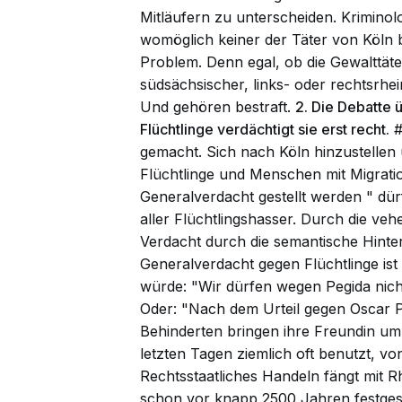
Mitläufern zu unterscheiden. Krimino
womöglich keiner der Täter von Köln b
Problem. Denn egal, ob die Gewalttäte
südsächsischer, links- oder rechtsrhe
Und gehören bestraft.
2. Die Debatte
Flüchtlinge verdächtigt sie erst recht.
#
gemacht. Sich nach Köln hinzustellen
Flüchtlinge und Menschen mit Migrati
Generalverdacht gestellt werden
" dür
aller Flüchtlingshasser. Durch die ve
Verdacht durch die semantische Hinter
Generalverdacht gegen Flüchtlinge is
würde: "Wir dürfen wegen Pegida nicht
Oder: "Nach dem Urteil gegen Oscar Pi
Behinderten bringen ihre Freundin um
letzten Tagen ziemlich oft benutzt, v
Rechtsstaatliches Handeln fängt mit Rh
schon vor knapp 2500 Jahren festgeste