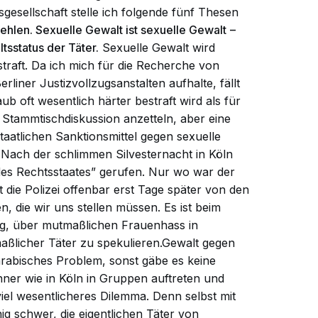
sgesellschaft stelle ich folgende fünf Thesen
fehlen. Sexuelle Gewalt ist sexuelle Gewalt
–
tsstatus der Täter.
Sexuelle Gewalt wird
traft. Da ich mich für die Recherche von
liner Justizvollzugsanstalten aufhalte, fällt
b oft wesentlich härter bestraft wird als für
 Stammtischdiskussion anzetteln, aber eine
staatlichen Sanktionsmittel gegen sexuelle
Nach der schlimmen Silvesternacht in Köln
e des Rechtsstaates” gerufen. Nur wo war der
 die Polizei offenbar erst Tage später von den
n, die wir uns stellen müssen. Es ist beim
llig, über mutmaßlichen Frauenhass in
ßlicher Täter zu spekulieren.Gewalt gegen
 arabisches Problem, sonst gäbe es keine
ner wie in Köln in Gruppen auftreten und
 viel wesentlicheres Dilemma. Denn selbst mit
 schwer, die eigentlichen Täter von