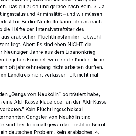
n. Das gilt auch und gerade nach Köln.
3. Ja,
lingsstatus und Kriminalität – und wir müssen
dest für Berlin-Neukölln kann ich das nach
ie Hälfte der Intensivstraftäter des
 aus arabischen Flüchtlingsfamilien, obwohl
zent liegt. Aber: Es sind eben NICHT die
der Neunziger Jahre aus dem Libanonkrieg
n begehen.Kriminell werden die Kinder, die in
ern oft jahrzehntelang nicht arbeiten durften.
ren Landkreis nicht verlassen, oft nicht mal
 den „Gangs von Neukölln” porträtiert habe,
h eine Aldi-Kasse klaue oder an der Aldi-Kasse
h verboten.” Kein Flüchtlingsschicksal
lbsternannten Gangster von Neukölln sind
ie sind hier kriminell geworden, nicht in Beirut.
ein deutsches Problem, kein arabisches.
4.