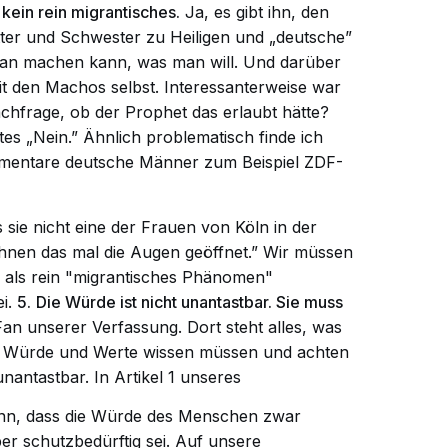
 kein rein migrantisches.
Ja, es gibt ihn, den
ter und Schwester zu Heiligen und „deutsche”
man machen kann, was man will. Und darüber
t den Machos selbst. Interessanterweise war
hfrage, ob der Prophet das erlaubt hätte?
tes „Nein.” Ähnlich problematisch finde ich
ommentare deutsche Männer zum Beispiel ZDF-
 sie nicht eine der Frauen von Köln in der
 Ihnen das mal die Augen geöffnet.” Wir müssen
e als rein "migrantisches Phänomen"
ei.
5.
Die Würde ist nicht unantastbar. Sie muss
Fan unserer Verfassung. Dort steht alles, was
r Würde und Werte wissen müssen und achten
unantastbar. In Artikel 1 unseres
ginn, dass die Würde des Menschen zwar
ber schutzbedürftig sei. Auf unsere