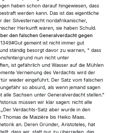
logen haben schon darauf hingewiesen, dass
estraft werden kann. Das ist das eigentliche
r der Silvesternacht nordafrikanischer,
inischer Herkunft waren, sie haben Schuld.
 über den falschen Generalverdacht gegen
1349#Gut gemeint ist nicht immer gut
 und ständig besorgt davor zu warnen, "
dass
onshintergrund nun nicht unter
ften, ist gefährlich und Wasser auf die Mühlen
hemente Verneinung des Verdachts wird der
tür wieder eingeführt. Der Satz vom falschen
t ungefähr so absurd, als wenn jemand sagen
 alle Sachsen unter Generalverdacht stellen."
storius müssen wir klar sagen: nicht alle
.„Der Verdachts-Satz aber wurde in den
on Thomas de Maizière bis Heiko Maas.
etorik an. Deren Gründer, Aristoteles, hat
llt, dass wir, statt nur zu überreden, das