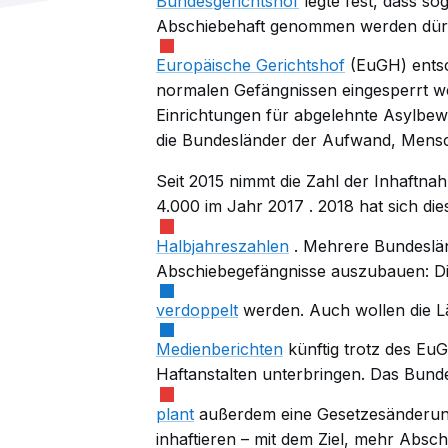
Bundesgerichtshof
legte fest, dass s
Abschiebehaft genommen werden dür
Europäische Gerichtshof
(EuGH) entsch
normalen Gefängnissen eingesperrt we
Einrichtungen für abgelehnte Asylbewe
die Bundesländer der Aufwand, Mens
Seit 2015 nimmt die Zahl der Inhaftna
4.000 im Jahr
2017
. 2018 hat sich di
Halbjahreszahlen
. Mehrere Bundeslä
Abschiebegefängnisse auszubauen: Die
verdoppelt
werden. Auch wollen die L
Medienberichten
künftig trotz des EuG
Haftanstalten unterbringen. Das Bund
plant
außerdem eine Gesetzesänderung
inhaftieren – mit dem Ziel, mehr Abs