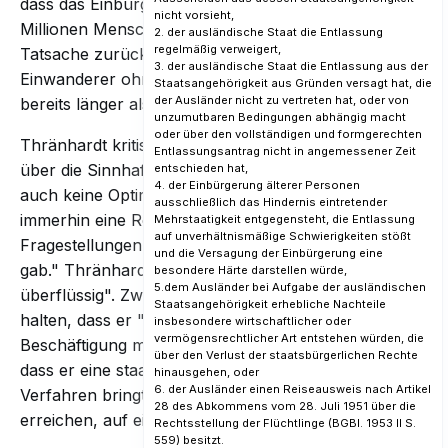
dass das Einbürgerungspotenzial bei über fünf
nicht vorsieht,
Millionen Menschen liegt. Diese Zahl ist auf die
2. der ausländische Staat die Entlassung
regelmäßig verweigert,
Tatsache zurückzuführen, dass rund 5.500.000
3. der ausländische Staat die Entlassung aus der
Einwanderer ohne deutsche Staatsbürgerschaft
Staatsangehörigkeit aus Gründen versagt hat, die
der Ausländer nicht zu vertreten hat, oder von
bereits länger als sechs Jahre in Deutschland leben.
unzumutbaren Bedingungen abhängig macht
oder über den vollständigen und formgerechten
Thränhardt kritisiert zudem, dass es "keine Studien
Entlassungsantrag nicht in angemessener Zeit
über die Sinnhaftigkeit des Einbürgerungstests und
entschieden hat,
4. der Einbürgerung älterer Personen
auch keine Optimierungsanalysen gibt. Es sind
ausschließlich das Hindernis eintretender
immerhin eine Reihe von Fehlern bei den
Mehrstaatigkeit entgegensteht, die Entlassung
auf unverhältnismäßige Schwierigkeiten stößt
Fragestellungen behoben worden, die es anfänglich
und die Versagung der Einbürgerung eine
gab." Thränhardt hält den Test für "eigentlich
besondere Härte darstellen würde,
5.dem Ausländer bei Aufgabe der ausländischen
überflüssig". Zwar könnte man dem Test zugute
Staatsangehörigkeit erhebliche Nachteile
halten, dass er "bei den Kandidaten zu einer
insbesondere wirtschaftlicher oder
vermögensrechtlicher Art entstehen würden, die
Beschäftigung mit dem politischen System führt und
über den Verlust der staatsbürgerlichen Rechte
dass er eine staatsbürgerliche Dimension in das
hinausgehen, oder
6. der Ausländer einen Reiseausweis nach Artikel
Verfahren bringt. Doch das ließe sich auch anders
28 des Abkommens vom 28. Juli 1951 über die
erreichen, auf eine weniger abschreckende Weise."
Rechtsstellung der Flüchtlinge (BGBl. 1953 II S.
559) besitzt.