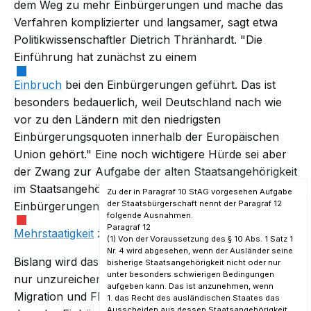
dem Weg zu mehr Einbürgerungen und mache das
Verfahren komplizierter und langsamer, sagt etwa
Politikwissenschaftler Dietrich Thränhardt. "Die
Einführung hat zunächst zu einem
Einbruch
bei den Einbürgerungen geführt. Das ist
besonders bedauerlich, weil Deutschland nach wie
vor zu den Ländern mit den niedrigsten
Einbürgerungsquoten innerhalb der Europäischen
Union gehört." Eine noch wichtigere Hürde sei aber
der Zwang zur
Aufgabe
der alten Staatsangehörigkeit
im Staatsangehörigkeitsgesetz. "Wer mehr
Zu der in Paragraf 10 StAG vorgesehen Aufgabe
der Staatsbürgerschaft nennt der Paragraf 12
Einbürgerungen will, der muss die
folgende Ausnahmen.
Paragraf 12
Mehrstaatigkeit
zulassen", so Thränhardt.
(1) Von der Voraussetzung des § 10 Abs. 1 Satz 1
Nr. 4 wird abgesehen, wenn der Ausländer seine
Bislang wird das
Einbürgerungspotenzial
jedenfalls
bisherige Staatsangehörigkeit nicht oder nur
unter besonders schwierigen Bedingungen
nur unzureichend ausgeschöpft. Das Bundesamt für
aufgeben kann. Das ist anzunehmen, wenn
Migration und Flüchtlinge schätzte im Jahr 2012,
1. das Recht des ausländischen Staates das
Ausscheiden aus dessen Staatsangehörigkeit