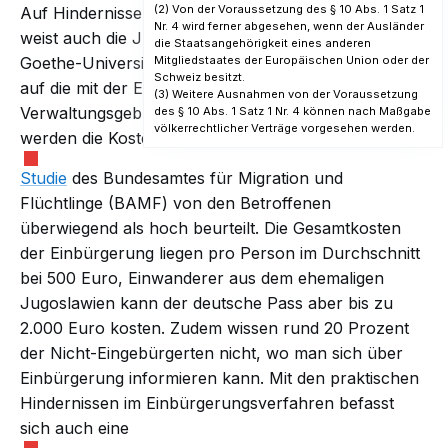
(2) Von der Voraussetzung des § 10 Abs. 1 Satz 1
Auf Hindernisse auf dem Weg zur Einbürgerung
Nr. 4 wird ferner abgesehen, wenn der Ausländer
weist auch die Juristin Astrid Wallrabenstein von der
die Staatsangehörigkeit eines anderen
Goethe-Universität in Frankfurt am Main hin: Etwa
Mitgliedstaates der Europäischen Union oder der
Schweiz besitzt.
auf die mit der Einbürgerung verbundenen
(3) Weitere Ausnahmen von der Voraussetzung
Verwaltungsgebühren sowie Informationsdefizite. So
des § 10 Abs. 1 Satz 1 Nr. 4 können nach Maßgabe
völkerrechtlicher Verträge vorgesehen werden.
werden die Kosten der Einbürgerung laut einer
Studie
des Bundesamtes für Migration und
Flüchtlinge (BAMF) von den Betroffenen
überwiegend als hoch beurteilt. Die
Gesamtkosten
der Einbürgerung liegen pro Person im Durchschnitt
bei 500 Euro, Einwanderer aus dem ehemaligen
Jugoslawien kann der deutsche Pass aber bis zu
2.000 Euro kosten. Zudem wissen rund 20 Prozent
der Nicht-Eingebürgerten nicht, wo man sich über
Einbürgerung informieren kann. Mit den praktischen
Hindernissen im Einbürgerungsverfahren befasst
sich auch eine