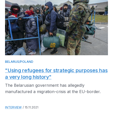
BELARUS/POLAND
"Using refugees for strategic purposes has
a very long history"
The Belarusian government has allegedly
manufactured a migration-crisis at the EU-border.
INTERVIEW
15.11.2021