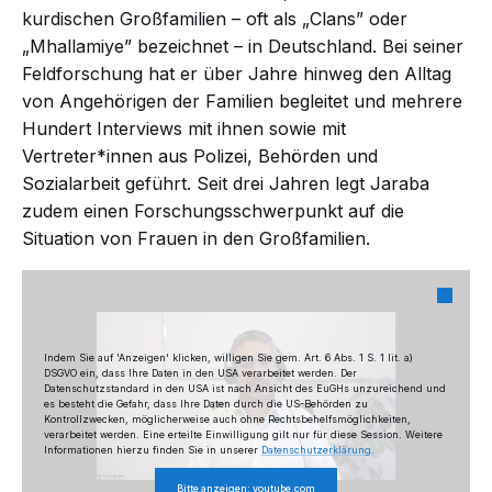
kurdischen Großfamilien – oft als „Clans” oder
„Mhallamiye” bezeichnet – in Deutschland. Bei seiner
Feldforschung hat er über Jahre hinweg den Alltag
von Angehörigen der Familien begleitet und mehrere
Hundert Interviews mit ihnen sowie mit
Vertreter*innen aus Polizei, Behörden und
Sozialarbeit geführt. Seit drei Jahren legt Jaraba
zudem einen Forschungsschwerpunkt auf die
Situation von Frauen in den Großfamilien.
Indem Sie auf 'Anzeigen' klicken, willigen Sie gem. Art. 6 Abs. 1 S. 1 lit. a)
DSGVO ein, dass Ihre Daten in den USA verarbeitet werden. Der
Datenschutzstandard in den USA ist nach Ansicht des EuGHs unzureichend und
es besteht die Gefahr, dass Ihre Daten durch die US-Behörden zu
Kontrollzwecken, möglicherweise auch ohne Rechtsbehelfsmöglichkeiten,
verarbeitet werden. Eine erteilte Einwilligung gilt nur für diese Session. Weitere
Informationen hierzu finden Sie in unserer
Datenschutzerklärung.
Bitte anzeigen: youtube.com