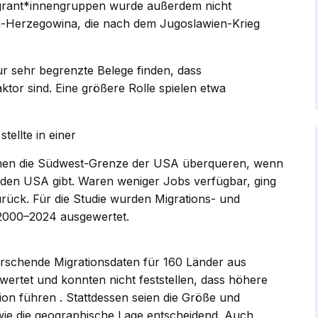
igrant*innengruppen wurde außerdem nicht
n-Herzegowina, die nach dem Jugoslawien-Krieg
r sehr begrenzte Belege finden, dass
ktor sind. Eine größere Rolle spielen etwa
ellte in einer
hen die Südwest-Grenze der USA überqueren, wenn
in den USA gibt. Waren weniger Jobs verfügbar, ging
urück. Für die Studie wurden Migrations- und
2000–2024 ausgewertet.
rschende Migrationsdaten für 160 Länder aus
ertet und konnten nicht feststellen, dass höhere
tion
führen
. Stattdessen seien die Größe und
owie die geographische Lage entscheidend. Auch