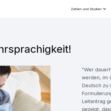
Zahlen und Studien
rsprachigkeit!
"Wer dauerha
werden, im ö
Deutsch zu 
Formulierun
Leitantrag g
gezeigt, da