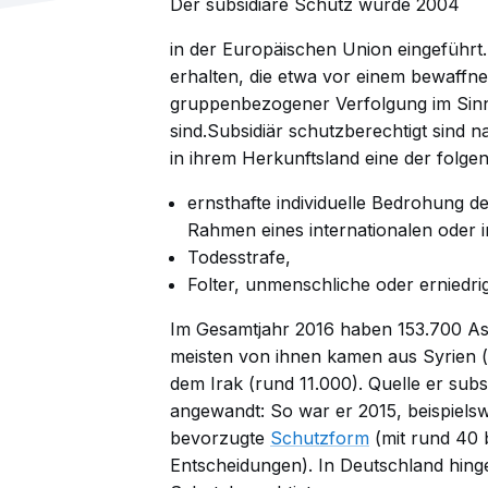
Der subsidiäre Schutz wurde
2004
in der Europäischen Union eingeführt
erhalten, die etwa vor einem bewaffnet
gruppenbezogener
Verfolgung
im Sin
sind.Subsidiär schutzberechtigt sind 
in ihrem Herkunftsland eine der folg
ernsthafte individuelle Bedrohung de
Rahmen eines internationalen oder i
Todesstrafe,
Folter, unmenschliche oder erniedr
Im Gesamtjahr 2016 haben 153.700 Asy
meisten von ihnen kamen aus Syrien (
dem Irak (rund 11.000).
Quelle
er subs
angewandt: So war er 2015, beispiels
bevorzugte
Schutzform
(mit rund 40 
Entscheidungen). In Deutschland hinge