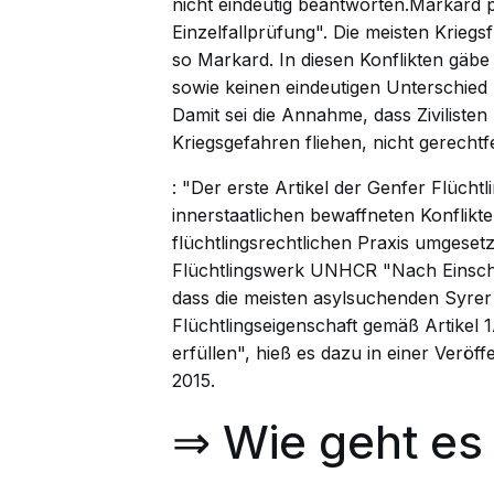
nicht eindeutig beantworten.Markard pl
Einzelfallprüfung". Die meisten Kriegsf
so Markard. In diesen Konflikten gäb
sowie keinen eindeutigen Unterschied 
Damit sei die Annahme, dass Ziviliste
Kriegsgefahren fliehen, nicht gerecht
: "Der erste Artikel der Genfer Flücht
innerstaatlichen bewaffneten Konflikt
flüchtlingsrechtlichen Praxis umgesetz
Flüchtlingswerk
UNHCR
"Nach Einsch
dass die meisten asylsuchenden Syrer d
Flüchtlingseigenschaft gemäß Artikel 
erfüllen", hieß es dazu in einer Verö
2015.
⇒ Wie geht es 