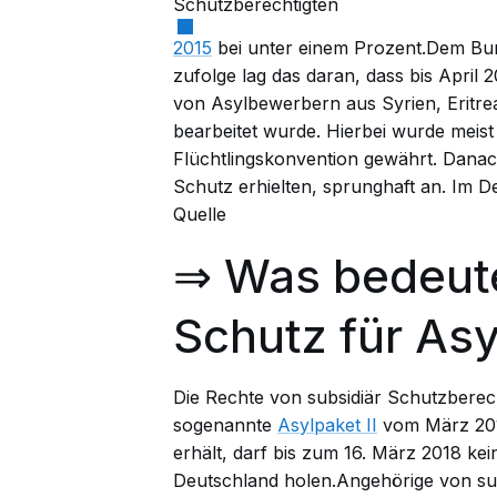
Schutzberechtigten
2015
bei unter einem Prozent.Dem Bun
zufolge
lag das daran, dass bis April
von Asylbewerbern aus Syrien, Eritrea
bearbeitet wurde. Hierbei wurde meist
Flüchtlingskonvention gewährt. Danach 
Schutz erhielten, sprunghaft an. Im D
Quelle
⇒ Was bedeute
Schutz für As
Die Rechte von subsidiär Schutzberec
sogenannte
Asylpaket II
vom März 201
erhält, darf bis zum 16. März 2018 ke
Deutschland holen.Angehörige von sub