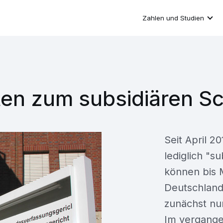
Zahlen und Studien
en zum subsidiären S
Seit April 
lediglich "s
können bis M
Deutschland
zunächst nur
Im vergange