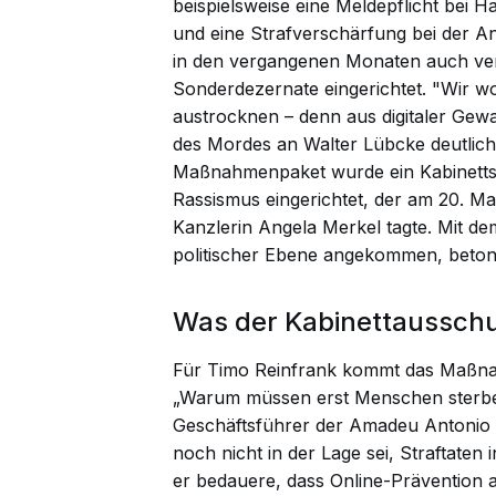
beispielsweise eine Meldepflicht bei 
und eine Strafverschärfung bei der A
in den vergangenen Monaten auch ver
Sonderdezernate eingerichtet. "Wir w
austrocknen – denn aus digitaler Gewal
des Mordes an Walter Lübcke deutlich
Maßnahmenpaket wurde ein Kabinett
Rassismus eingerichtet, der am 20. Ma
Kanzlerin Angela Merkel tagte. Mit d
politischer Ebene angekommen, betont
Was der Kabinettausschu
Für Timo Reinfrank kommt das Maßna
„Warum müssen erst Menschen sterbe
Geschäftsführer der Amadeu Antonio Sti
noch nicht in der Lage sei, Straftate
er bedauere, dass Online-Prävention 