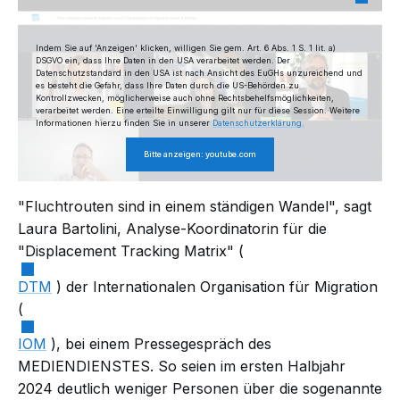
Indem Sie auf 'Anzeigen' klicken, willigen Sie gem. Art. 6 Abs. 1 S. 1 lit. a)
DSGVO ein, dass Ihre Daten in den USA verarbeitet werden. Der
Datenschutzstandard in den USA ist nach Ansicht des EuGHs unzureichend und
es besteht die Gefahr, dass Ihre Daten durch die US-Behörden zu
Kontrollzwecken, möglicherweise auch ohne Rechtsbehelfsmöglichkeiten,
verarbeitet werden. Eine erteilte Einwilligung gilt nur für diese Session. Weitere
Informationen hierzu finden Sie in unserer
Datenschutzerklärung.
Bitte anzeigen: youtube.com
"Fluchtrouten sind in einem ständigen Wandel", sagt
Laura Bartolini, Analyse-Koordinatorin für die
"Displacement Tracking Matrix" (
DTM
) der Internationalen Organisation für Migration
(
IOM
), bei einem Pressegespräch des
MEDIENDIENSTES. So seien im ersten Halbjahr
2024 deutlich weniger Personen über die sogenannte